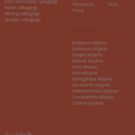
Szűz Horoszkóp csillagjegy
Társkereső
Tech
Nyilas csillagjegy
Trend
Mérleg csillagjegy
Skorpió csillagjegy
IDŐJÁRÁS
Budapest időjárás
Debrecen időjárás
Szeged időjárás
Miskolc időjárás
Pécs időjárás
Győr időjárás
Nyíregyháza időjárás
Kecskemét időjárás
Székesfehérvár időjárás
Szombathely időjárás
Szolnok időjárás