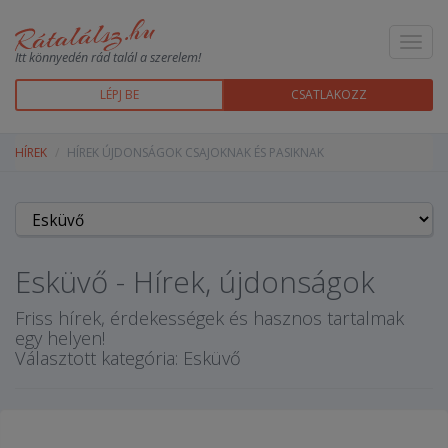
Toggl
Itt könnyedén rád talál a szerelem!
navig
LÉPJ BE
CSATLAKOZZ
HÍREK
HÍREK ÚJDONSÁGOK CSAJOKNAK ÉS PASIKNAK
Esküvő - Hírek, újdonságok
Friss hírek, érdekességek és hasznos tartalmak
egy helyen!
Választott kategória: Esküvő