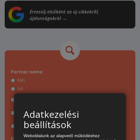
Értesülj elsőként az új cikkekről,
újdonságokról →
Partner neme:
Féri
Nő
Online
Adatkezelési
Képpel rendelkezik
beállítások
VIP
Weboldalunk az alapvető működéshez
Életkor: