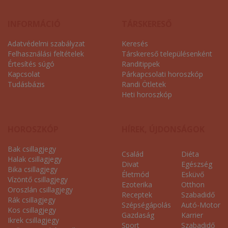
INFORMÁCIÓ
TÁRSKERESŐ
Adatvédelmi szabályzat
Keresés
Felhasználási feltételek
Társkereső településenként
Értesítés súgó
Randitippek
Kapcsolat
Párkapcsolati horoszkóp
Tudásbázis
Randi Ötletek
Heti horoszkóp
HOROSZKÓP
HÍREK, ÚJDONSÁGOK
Bak csillagjegy
Család
Diéta
Halak csillagjegy
Divat
Egészség
Bika csillagjegy
Életmód
Esküvő
Vízöntő csillagjegy
Ezoterika
Otthon
Oroszlán csillagjegy
Receptek
Szabadidő
Rák csillagjegy
Szépségápolás
Autó-Motor
Kos csillagjegy
Gazdaság
Karrier
Ikrek csillagjegy
Sport
Szabadidő