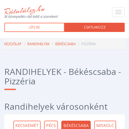
Toggl
Itt könnyedén rád talál a szerelem!
navig
LÉPJ BE
CSATLAKOZZ
KEZDŐLAP
RANDIHELYEK
BÉKÉSCSABA
PIZZÉRIA
RANDIHELYEK - Békéscsaba -
Pizzéria
Randihelyek városonként
KECSKEMÉT
PÉCS
BÉKÉSCSABA
MISKOLC