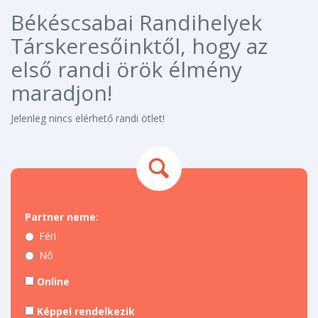
Békéscsabai Randihelyek
Társkeresőinktől, hogy az
első randi örök élmény
maradjon!
Jelenleg nincs elérhető randi ötlet!
Partner neme:
Féri
Nő
Online
Képpel rendelkezik