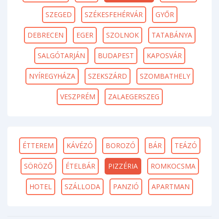
SZEGED
SZÉKESFEHÉRVÁR
GYŐR
DEBRECEN
EGER
SZOLNOK
TATABÁNYA
SALGÓTARJÁN
BUDAPEST
KAPOSVÁR
NYÍREGYHÁZA
SZEKSZÁRD
SZOMBATHELY
VESZPRÉM
ZALAEGERSZEG
ÉTTEREM
KÁVÉZÓ
BOROZÓ
BÁR
TEÁZÓ
SÖRÖZŐ
ÉTELBÁR
PIZZÉRIA
ROMKOCSMA
HOTEL
SZÁLLODA
PANZIÓ
APARTMAN