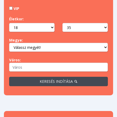
VIP
Életkor:
Megye:
Város:
KERESÉS INDÍTÁSA