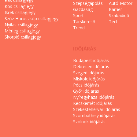
Rák csillagjegy
Szépségápolás
Autó-Motor
Kos csillagjegy
Gazdaság
Karrier
Ikrek csillagjegy
Sport
Szabadidő
Szűz Horoszkóp csillagjegy
Társkereső
Tech
Nyilas csillagjegy
Trend
Mérleg csillagjegy
Skorpió csillagjegy
IDŐJÁRÁS
Budapest időjárás
Debrecen időjárás
Szeged időjárás
Miskolc időjárás
Pécs időjárás
Győr időjárás
Nyíregyháza időjárás
Kecskemét időjárás
Székesfehérvár időjárás
Szombathely időjárás
Szolnok időjárás