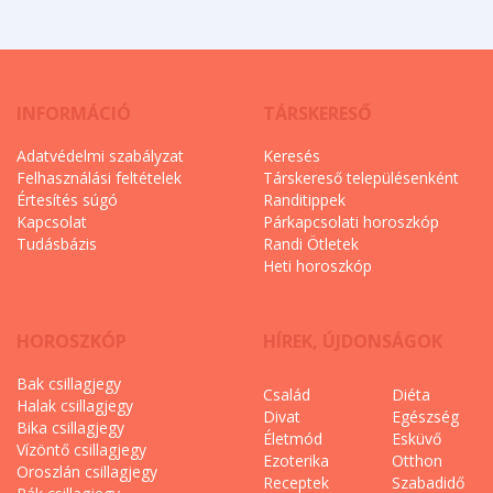
INFORMÁCIÓ
TÁRSKERESŐ
Adatvédelmi szabályzat
Keresés
Felhasználási feltételek
Társkereső településenként
Értesítés súgó
Randitippek
Kapcsolat
Párkapcsolati horoszkóp
Tudásbázis
Randi Ötletek
Heti horoszkóp
HOROSZKÓP
HÍREK, ÚJDONSÁGOK
Bak csillagjegy
Család
Diéta
Halak csillagjegy
Divat
Egészség
Bika csillagjegy
Életmód
Esküvő
Vízöntő csillagjegy
Ezoterika
Otthon
Oroszlán csillagjegy
Receptek
Szabadidő